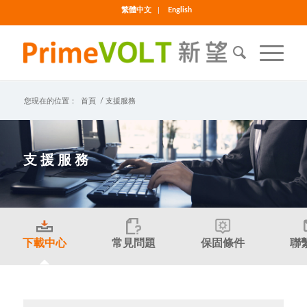
繁體中文
English
您現在的位置：
首頁
/
支援服務
支 援 服 務
下載中心
常見問題
保固條件
聯