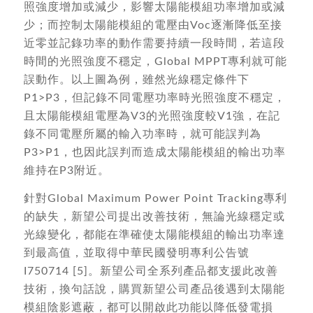
照強度增加或減少，影響太陽能模組功率增加或減
少；而控制太陽能模組的電壓由Voc逐漸降低至接
近零並記錄功率的動作需要持續一段時間，若這段
時間的光照強度不穩定，Global MPPT專利就可能
誤動作。以上圖為例，雖然光線穩定條件下
P1>P3，但記錄不同電壓功率時光照強度不穩定，
且太陽能模組電壓為V3的光照強度較V1強，在記
錄不同電壓所屬的輸入功率時，就可能誤判為
P3>P1，也因此誤判而造成太陽能模組的輸出功率
維持在P3附近。
針對Global Maximum Power Point Tracking專利
的缺失，新望公司提出改善技術，無論光線穩定或
光線變化，都能在準確使太陽能模組的輸出功率達
到最高值，並取得中華民國發明專利公告號
I750714 [5]。新望公司全系列產品都支援此改善
技術，換句話說，購買新望公司產品後遇到太陽能
模組陰影遮蔽，都可以開啟此功能以降低發電損