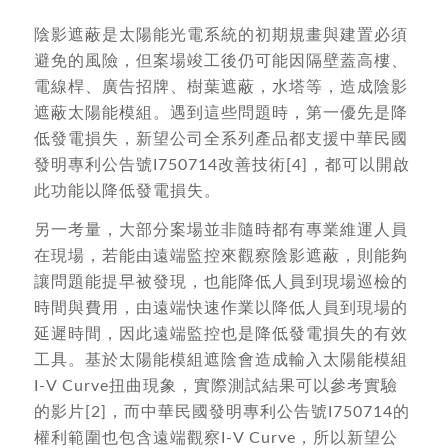
陰影遮蔽是太陽能光電系統的初期規畫與建置必須
避免的風險，但案場竣工後仍可能因隔壁蓋高樓、
電線桿、廣告招牌、樹葉遮蔽，水塔等，造成陰影
遮蔽太陽能模組。遇到這些問題時，第一優先是降
低發電損失，新望公司全系列產品都支援中華民國
發明專利公告號I750714改善技術[4]，都可以開啟
此功能以降低發電損失。
另一考量，大部分案場並非隨時都有專業維運人員
在現場，若能由遠端監控來觀察陰影遮蔽，則能夠
讓問題能提早被發現，也能降低人員到現場巡檢的
時間與費用，由遠端快速作業以降低人員到現場的
延遲時間，因此遠端監控也是降低發電損失的有效
工具。基於太陽能模組遮陰會造成輸入太陽能模組
I-V Curve扭曲現象，實際測試結果可以參考實驗
的影片[2]，而中華民國發明專利公告號I750714的
權利範圍也包含遠端觀察I-V Curve，所以新望公