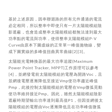
基於上述原因，因串聯迴路的所有元件通過的電流
必定相同，所以整串中即使只有一片太陽能模組陰
影遮蔽，也會造成整串太陽能模組都無法達到最大
功率點的電流與功率，使得整串太陽能模組P-V
Curve由原本下圖虛線的正常單一峰值拋物線，變
成下圖實線的多峰值扭曲異常曲線[2][3]。
太陽能光電轉換器的最大功率追蹤(Maximum
Power Point Tracker, MPPT)工作原理可以參考
[4]，並網發電前太陽能模組的電壓為開路Voc，且
並網後電壓逐漸降低至接近Vmp使功率趨近峰值
Pmp，此後控制太陽能模組的電壓在Vmp微弧晃動
使功率維持接近Pmp。因此，雖然太陽能模組陰影
遮蔽時期望輸出功率達到最高值P1，但因並網後太
陽能模組的電壓由Voc逐漸降低且在功率峰值微弧