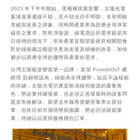
2023 年下半年開始，受種種因素影響，太陽光電
案場進展遲緩不順，至今狀況仍不明朗，未有明顯
突破與改善之跡象。同時間產業界為因應全球淨零
碳排之要求，對乾淨能源、綠電憑証的需求卻是與
日俱增的情況下，所有產業皆期望新政府相關部會
對於綠能建設能提供更加友善及積極的政策，加快
腳步以因應全球的趨勢與產業的需求。
台灣太陽能逆變器第一品牌 – 新望 PrimeVOLT 總
經理 莊錦明認為，綠能為全球趨勢，姑且不論核能
的存續，太陽光電仍應是扮演綠色能源的重要角
色，勢必要持續發展，也必須正視發展時的諸多問
題並有效解決。新望去年雖再度榮登業界出貨冠
軍，但依目前市場情勢與氛圍，勢必仍須兢兢業
業，持續以品質與服務穩住訂單。