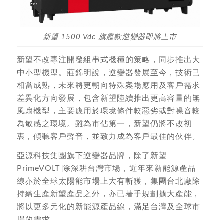
新望 1500 Vdc 旗艦款逆變器即將上市
新望不改專注開發組串式機種的策略，同步推出大
中小型機型。莊錦明說，逆變器發展至今，技術已
相當成熟，未來將更朝向特殊案場應用及客戶需求
差異化方向發展，包含新望陸續推出更高容量的無
風扇機型，主要應用於環境條件較惡劣或對噪音較
為敏感之環境。雖為市佔第一，新望仍將不改初
衷，傾聽客戶聲音，並致力成為客戶最佳的伙伴。
亞源科技集團旗下逆變器品牌，除了新望
PrimeVOLT 除深耕台灣市場，近年來新能源產品
線亦於全球太陽能市場上大有斬獲，集團台北廠除
持續生產新望產品之外，亦已著手規劃擴大產能，
將以更多元化的新能源產品線，滿足台灣及全球市
場的需求。