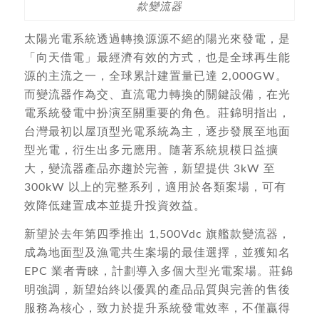
款變流器
太陽光電系統透過轉換源源不絕的陽光來發電，是
「向天借電」最經濟有效的方式，也是全球再生能
源的主流之一，全球累計建置量已達 2,000GW。
而變流器作為交、直流電力轉換的關鍵設備，在光
電系統發電中扮演至關重要的角色。莊錦明指出，
台灣最初以屋頂型光電系統為主，逐步發展至地面
型光電，衍生出多元應用。隨著系統規模日益擴
大，變流器產品亦趨於完善，新望提供 3kW 至
300kW 以上的完整系列，適用於各類案場，可有
效降低建置成本並提升投資效益。
新望於去年第四季推出 1,500Vdc 旗艦款變流器，
成為地面型及漁電共生案場的最佳選擇，並獲知名
EPC 業者青睞，計劃導入多個大型光電案場。莊錦
明強調，新望始終以優異的產品品質與完善的售後
服務為核心，致力於提升系統發電效率，不僅贏得