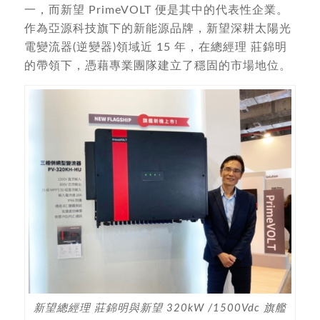
一，而新望 PrimeVOLT 便是其中的代表性企業。
作為亞源科技旗下的新能源品牌，新望深耕太陽光
電變流器(逆變器)領域近 15 年，在總經理 莊錦明
的帶領下，憑藉專業團隊建立了穩固的市場地位。
新望總經理 莊錦明與新望 320kW /1500Vdc 旗艦