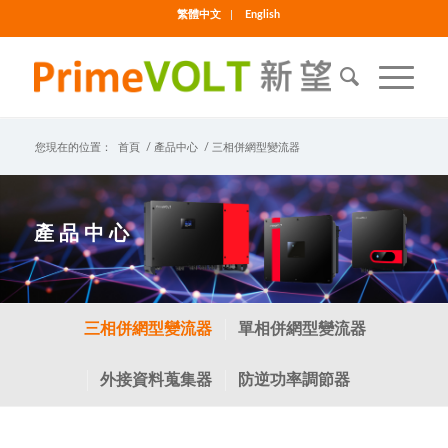
繁體中文
English
您現在的位置：
首頁
/
產品中心
/
三相併網型變流器
產 品 中 心
三相併網型變流器
單相併網型變流器
外接資料蒐集器
防逆功率調節器