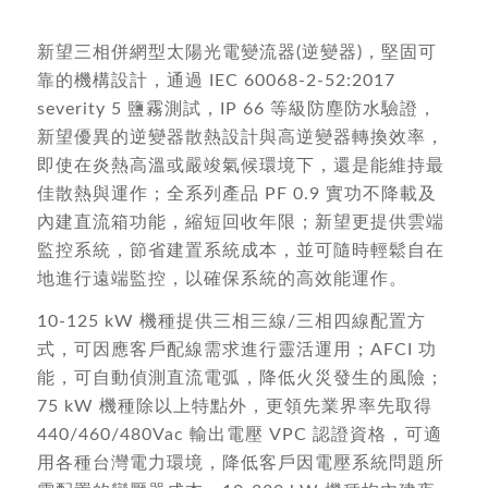
新望三相併網型太陽光電變流器(逆變器)，堅固可
靠的機構設計，通過 IEC 60068-2-52:2017
severity 5 鹽霧測試，IP 66 等級防塵防水驗證，
新望優異的逆變器散熱設計與高逆變器轉換效率，
即使在炎熱高溫或嚴竣氣候環境下，還是能維持最
佳散熱與運作；全系列產品 PF 0.9 實功不降載及
內建直流箱功能，縮短回收年限；新望更提供雲端
監控系統，節省建置系統成本，並可隨時輕鬆自在
地進行遠端監控，以確保系統的高效能運作。
10-125 kW 機種提供三相三線/三相四線配置方
式，可因應客戶配線需求進行靈活運用；AFCI 功
能，可自動偵測直流電弧，降低火災發生的風險；
75 kW 機種除以上特點外，更領先業界率先取得
440/460/480Vac 輸出電壓 VPC 認證資格，可適
用各種台灣電力環境，降低客戶因電壓系統問題所