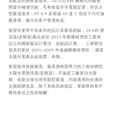
需配置的變壓器成本。10-320 kW 機種均內建夜
間虛功補償功能，可有效提升市電穩定度，符合大
型案場需求；PF 0.9 及環溫 45 度 C 情況下均可滿
載發電，極大化客戶發電收益。
新望在業界中具多年的設計及製造經驗，10 kW 變
流器(逆變器)產品並於 2013 年榮獲經濟部工業局
設立的國家級設計獎項「金點設計獎」，三相變流
器系列更於 2021~2025 年連續榮獲經濟部 「優質
太陽光電產品金能獎」殊榮。
新望提供效能最高、最具價格競爭力的三相併網型
太陽光電變流器(逆變器)，不論是工廠屋頂太陽
能、或是自發自用等類型案場，均能選用到合適的
太陽能變流器，除了系統高效穏定，更能幫助客戶
獲得最佳之投資報酬。